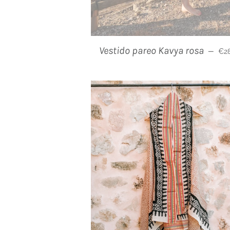
Pre
Vestido pareo Kavya rosa
—
€28