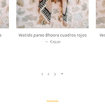
s
Vestido pareo Bhoora cuadros rojos
Ve
al
Precio habitual
—
€29,90
Siguiente
1
2
3