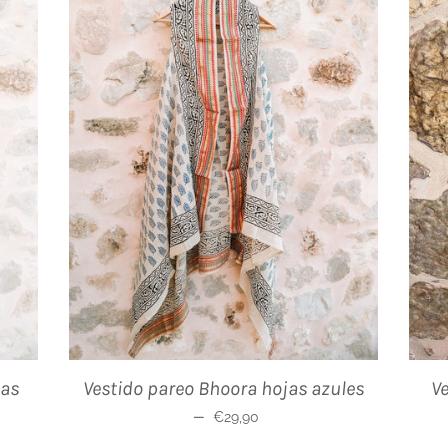
jas
Vestido pareo Bhoora hojas azules
Ve
Precio habitual
—
€29,90