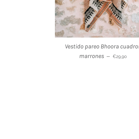
Vestido pareo Bhoora cuadro
Precio habitu
marrones
—
€29,90