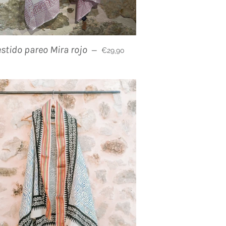
Precio habitual
estido pareo Mira rojo
—
€29,90