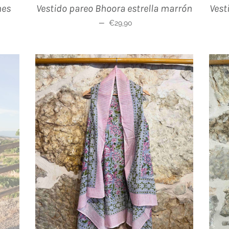
nes
Vestido pareo Bhoora estrella marrón
Vest
Precio habitual
—
€29,90