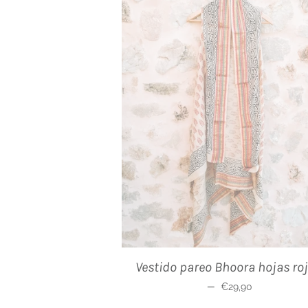
Vestido pareo Bhoora hojas ro
Precio habitual
—
€29,90