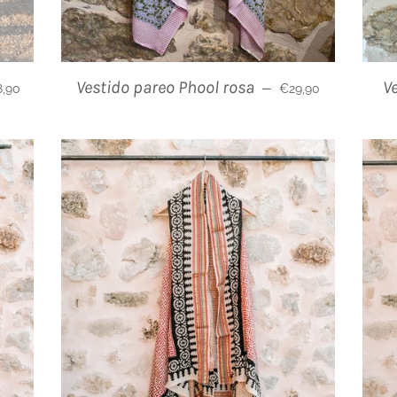
cio habitual
Precio habitual
Vestido pareo Phool rosa
V
—
,90
€29,90