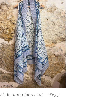
Precio habitual
stido pareo Tano azul
—
€29,90