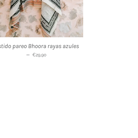
stido pareo Bhoora rayas azules
Precio habitual
—
€29,90