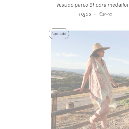
Vestido pareo Bhoora medallo
Precio habitual
rojos
—
€29,90
Agotado