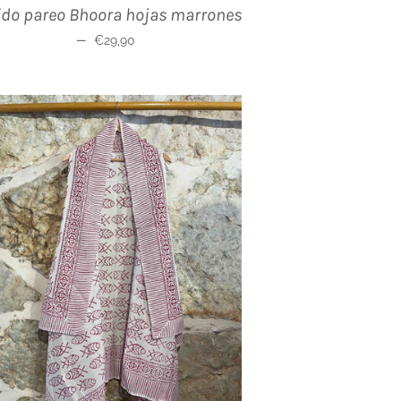
ido pareo Bhoora hojas marrones
Precio habitual
—
€29,90