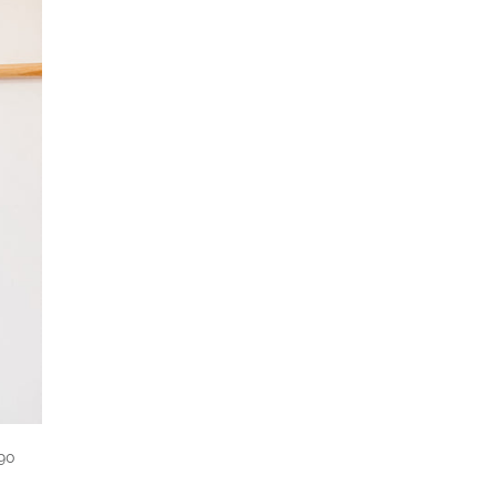
régulier
90