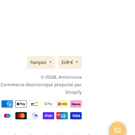
Langue
Devise
français
EUR €
© 2026,
Antoniona
Commerce électronique propulsé par
Shopify
Moyens
de
paiement