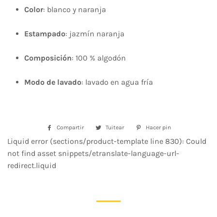
Color
: blanco y naranja
Estampado
: jazmín naranja
Composición
: 100 % algodón
Modo de lavado
: lavado en agua fría
Compartir
Compartir
Tuitear
Tuitear
Hacer pin
Pinear
en
en
en
Liquid error (sections/product-template line 830): Could
Facebook
Twitter
Pinterest
not find asset snippets/etranslate-language-url-
redirect.liquid