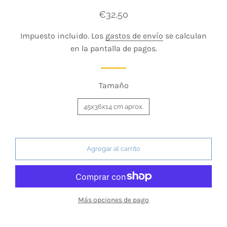
Precio
Precio
€32,50
habitual
de
Impuesto incluido. Los
gastos de envío
se calculan
venta
en la pantalla de pagos.
Tamaño
45x36x14 cm aprox.
Agregar al carrito
Más opciones de pago