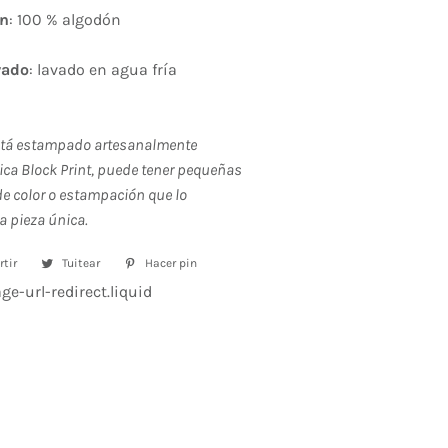
ón
: 100 % algodón
vado
: lavado en agua fría
stá estampado artesanalmente
ica Block Print, puede tener pequeñas
e color o estampación que lo
a pieza única.
tir
Compartir
Tuitear
Tuitear
Hacer pin
Pinear
en
en
en
e-url-redirect.liquid
Facebook
Twitter
Pinterest