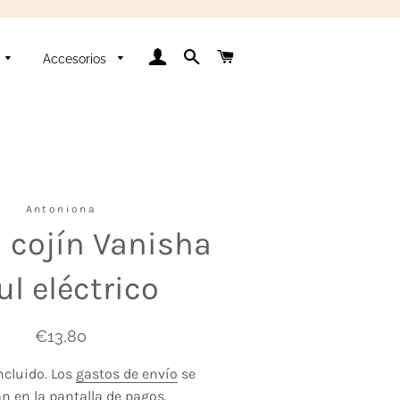
Ingresar
Buscar
Carrito
Accesorios
Antoniona
 cojín Vanisha
ul eléctrico
Precio
Precio
€13,80
habitual
de
ncluido. Los
gastos de envío
se
venta
an en la pantalla de pagos.