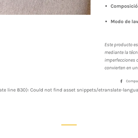
Composici
Modo de la
Este producto e
mediante la técn
imperfecciones d
convierten en un
Compar
te line 830): Could not find asset snippets/etranslate-languag