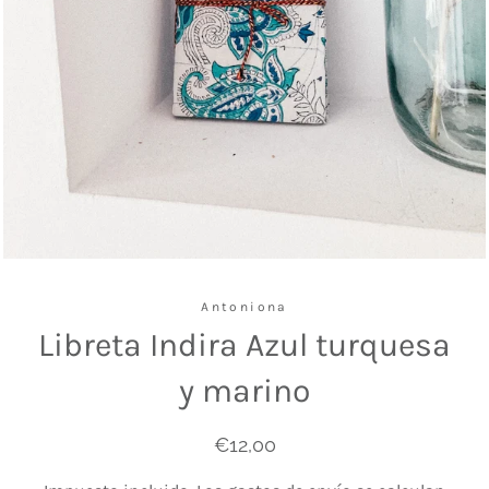
Antoniona
Libreta Indira Azul turquesa
y marino
Precio
Precio
€12,00
habitual
de