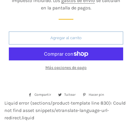
Impuesto incluido. Los
gastos de envío
se calculan
venta
en la pantalla de pagos.
Agregar al carrito
Más opciones de pago
Compartir
Compartir
Tuitear
Tuitear
Hacer pin
Pinear
en
en
en
Liquid error (sections/product-template line 830): Could
Facebook
Twitter
Pinterest
not find asset snippets/etranslate-language-url-
redirect.liquid