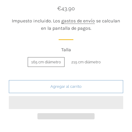
Precio
Precio
€43,90
habitual
de
Impuesto incluido. Los
gastos de envío
se calculan
venta
en la pantalla de pagos.
Talla
165 cm diámetro
215 cm diámetro
Agregar al carrito