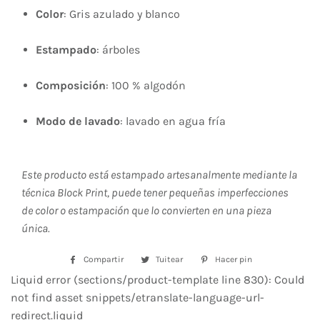
Color
: Gris azulado y blanco
Estampado
: árboles
Composición
: 100 % algodón
Modo de lavado
: lavado en agua fría
Este producto está estampado artesanalmente mediante la
técnica Block Print, puede tener pequeñas imperfecciones
de color o estampación que lo convierten en una pieza
única.
Compartir
Compartir
Tuitear
Tuitear
Hacer pin
Pinear
en
en
en
Liquid error (sections/product-template line 830): Could
Facebook
Twitter
Pinterest
not find asset snippets/etranslate-language-url-
redirect.liquid