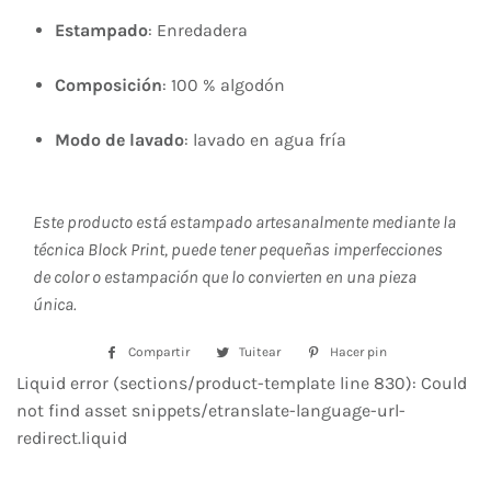
Estampado
: Enredadera
Composición
: 100 % algodón
Modo de lavado
: lavado en agua fría
Este producto está estampado artesanalmente mediante la
técnica Block Print, puede tener pequeñas imperfecciones
de color o estampación que lo convierten en una pieza
única.
Compartir
Compartir
Tuitear
Tuitear
Hacer pin
Pinear
en
en
en
Liquid error (sections/product-template line 830): Could
Facebook
Twitter
Pinterest
not find asset snippets/etranslate-language-url-
redirect.liquid