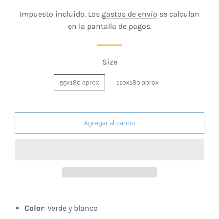
habitual
de
Impuesto incluido. Los
gastos de envío
se calculan
venta
en la pantalla de pagos.
Size
55x180 aprox
110x180 aprox
Agregar al carrito
Color
: Verde y blanco