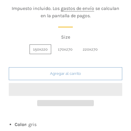
habitual
de
Impuesto incluido. Los
gastos de envío
se calculan
venta
en la pantalla de pagos.
Size
150x220
170x270
220x270
Agregar al carrito
Color
: gris