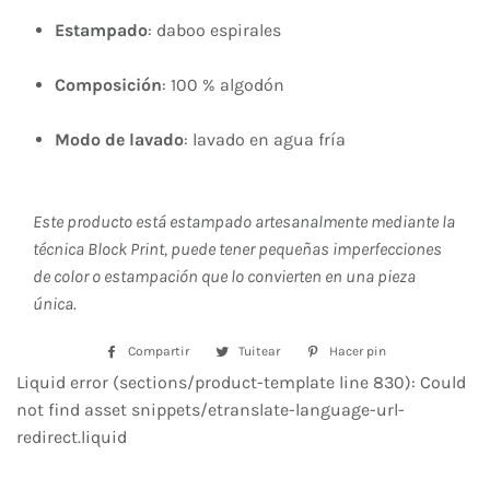
Estampado
: daboo espirales
Composición
: 100 % algodón
Modo de lavado
: lavado en agua fría
Este producto está estampado artesanalmente mediante la
técnica Block Print, puede tener pequeñas imperfecciones
de color o estampación que lo convierten en una pieza
única.
Compartir
Compartir
Tuitear
Tuitear
Hacer pin
Pinear
en
en
en
Liquid error (sections/product-template line 830): Could
Facebook
Twitter
Pinterest
not find asset snippets/etranslate-language-url-
redirect.liquid