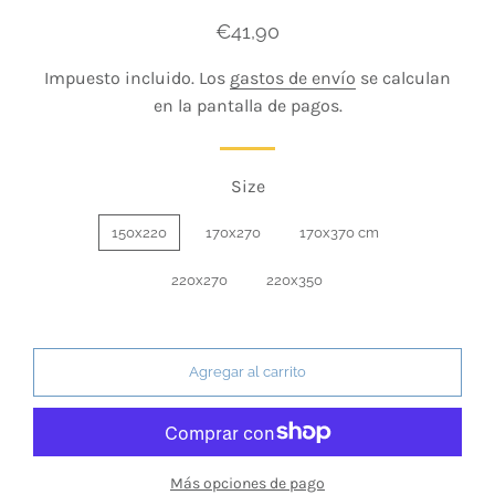
Precio
Precio
€41,90
habitual
de
Impuesto incluido. Los
gastos de envío
se calculan
venta
en la pantalla de pagos.
Size
150x220
170x270
170x370 cm
220x270
220x350
Agregar al carrito
Más opciones de pago