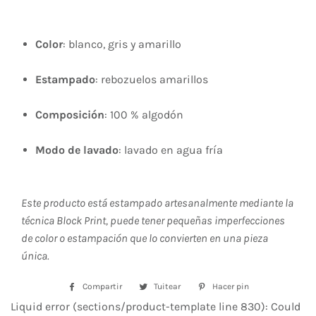
Color
: blanco, gris y amarillo
Estampado
: rebozuelos amarillos
Composición
: 100 % algodón
Modo de lavado
: lavado en agua fría
Este producto está estampado artesanalmente mediante la
técnica Block Print, puede tener pequeñas imperfecciones
de color o estampación que lo convierten en una pieza
única.
Compartir
Compartir
Tuitear
Tuitear
Hacer pin
Pinear
en
en
en
Liquid error (sections/product-template line 830): Could