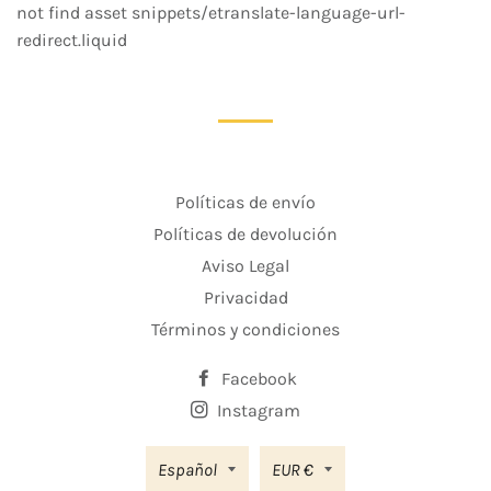
Facebook
Twitter
Pinterest
not find asset snippets/etranslate-language-url-
redirect.liquid
Políticas de envío
Políticas de devolución
Aviso Legal
Privacidad
Términos y condiciones
Facebook
Instagram
Moneda
Español
EUR €