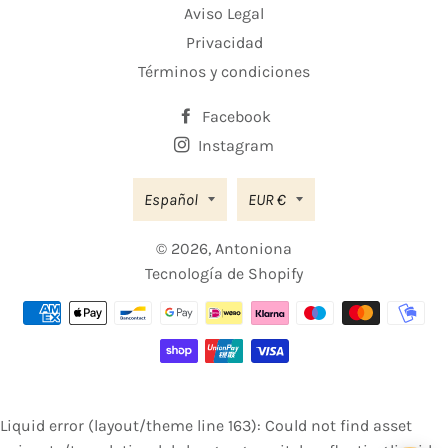
Aviso Legal
Privacidad
Términos y condiciones
Facebook
Instagram
Moneda
Español
EUR €
© 2026,
Antoniona
Tecnología de Shopify
Métodos
de
pago
Liquid error (layout/theme line 163): Could not find asset