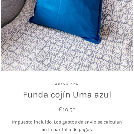
Antoniona
Funda cojín Uma azul
Precio
Precio
€10,50
habitual
de
Impuesto incluido. Los
gastos de envío
se calculan
venta
en la pantalla de pagos.