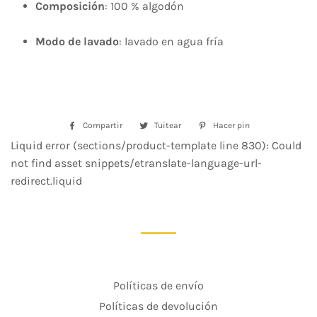
Composición
: 100 % algodón
Modo de lavado
: lavado en agua fría
Compartir
Compartir
Tuitear
Tuitear
Hacer pin
Pinear
en
en
en
Liquid error (sections/product-template line 830): Could
Facebook
Twitter
Pinterest
not find asset snippets/etranslate-language-url-
redirect.liquid
Políticas de envío
Políticas de devolución