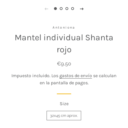
Antoniona
Mantel individual Shanta
rojo
Precio
Precio
€9,50
habitual
de
Impuesto incluido. Los
gastos de envío
se calculan
venta
en la pantalla de pagos.
Size
32x45 cm aprox.