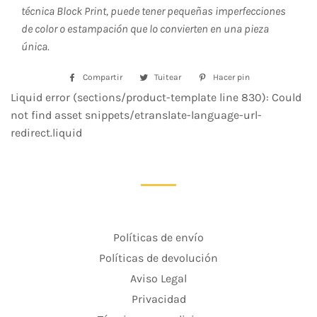
técnica Block Print, puede tener pequeñas imperfecciones
de color o estampación que lo convierten en una pieza
única.
Compartir
Compartir
Tuitear
Tuitear
Hacer pin
Pinear
en
en
en
Liquid error (sections/product-template line 830): Could
Facebook
Twitter
Pinterest
not find asset snippets/etranslate-language-url-
redirect.liquid
Políticas de envío
Políticas de devolución
Aviso Legal
Privacidad