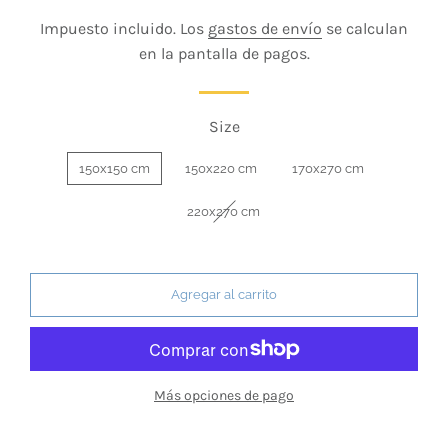
habitual
de
Impuesto incluido. Los
gastos de envío
se calculan
venta
en la pantalla de pagos.
Size
150x150 cm
150x220 cm
170x270 cm
220x270 cm
Agregar al carrito
Más opciones de pago