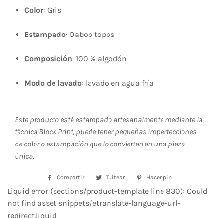
Color
: Gris
Estampado
: Daboo topos
Composición
: 100 % algodón
Modo de lavado
: lavado en agua fría
Este producto está estampado artesanalmente mediante la
técnica Block Print, puede tener pequeñas imperfecciones
de color o estampación que lo convierten en una pieza
única.
Compartir
Compartir
Tuitear
Tuitear
Hacer pin
Pinear
en
en
en
Liquid error (sections/product-template line 830): Could
Facebook
Twitter
Pinterest
not find asset snippets/etranslate-language-url-
redirect.liquid