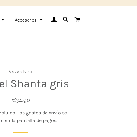
Ingresar
Buscar
Carrito
Accesorios
Antoniona
l Shanta gris
Precio
Precio
€34,90
habitual
de
ncluido. Los
gastos de envío
se
venta
an en la pantalla de pagos.