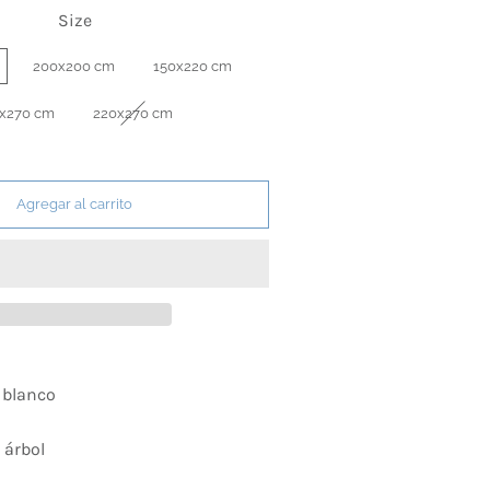
Size
200x200 cm
150x220 cm
x270 cm
220x270 cm
Agregar al carrito
y blanco
: árbol