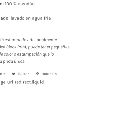
ón
: 100 % algodón
vado
: lavado en agua fría
stá estampado artesanalmente
ica Block Print, puede tener pequeñas
e color o estampación que lo
a pieza única.
tir
Compartir
Tuitear
Tuitear
Hacer pin
Pinear
en
en
en
e-url-redirect.liquid
Facebook
Twitter
Pinterest