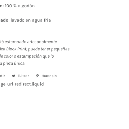
ón
: 100 % algodón
vado
: lavado en agua fría
stá estampado artesanalmente
ica Block Print, puede tener pequeñas
e color o estampación que lo
a pieza única.
tir
Compartir
Tuitear
Tuitear
Hacer pin
Pinear
en
en
en
e-url-redirect.liquid
Facebook
Twitter
Pinterest