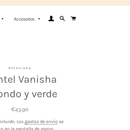
Ingresar
Buscar
Carrito
Accesorios
Antoniona
tel Vanisha
ondo y verde
Precio
Precio
€43,90
habitual
de
ncluido. Los
gastos de envío
se
venta
an en la pantalla de pagos.