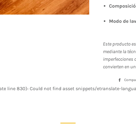
Composici
Modo de la
Este producto e
mediante la técn
imperfecciones d
convierten en un
Compar
te line 830): Could not find asset snippets/etranslate-languag