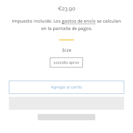
Precio
Precio
€23,90
habitual
de
Impuesto incluido. Los
gastos de envío
se calculan
venta
en la pantalla de pagos.
Size
110x180 aprox
Agregar al carrito