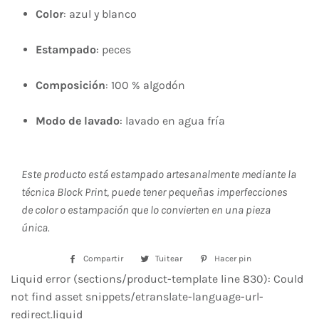
Color
: azul y blanco
Estampado
: peces
Composición
: 100 % algodón
Modo de lavado
: lavado en agua fría
Este producto está estampado artesanalmente mediante la
técnica Block Print, puede tener pequeñas imperfecciones
de color o estampación que lo convierten en una pieza
única.
Compartir
Compartir
Tuitear
Tuitear
Hacer pin
Pinear
en
en
en
Liquid error (sections/product-template line 830): Could
Facebook
Twitter
Pinterest
not find asset snippets/etranslate-language-url-
redirect.liquid