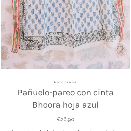
Antoniona
Pañuelo-pareo con cinta
Bhoora hoja azul
Precio
Precio
€26,90
habitual
de