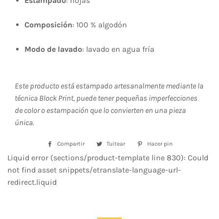
Estampado
: hojas
Composición
: 100 % algodón
Modo de lavado
: lavado en agua fría
Este producto está estampado artesanalmente mediante la
técnica Block Print, puede tener pequeñas imperfecciones
de color o estampación que lo convierten en una pieza
única.
Compartir
Compartir
Tuitear
Tuitear
Hacer pin
Pinear
en
en
en
Liquid error (sections/product-template line 830): Could
Facebook
Twitter
Pinterest
not find asset snippets/etranslate-language-url-
redirect.liquid