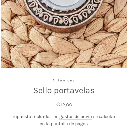
Antoniona
Sello portavelas
Precio
Precio
€12,00
habitual
de
Impuesto incluido. Los
gastos de envío
se calculan
venta
en la pantalla de pagos.