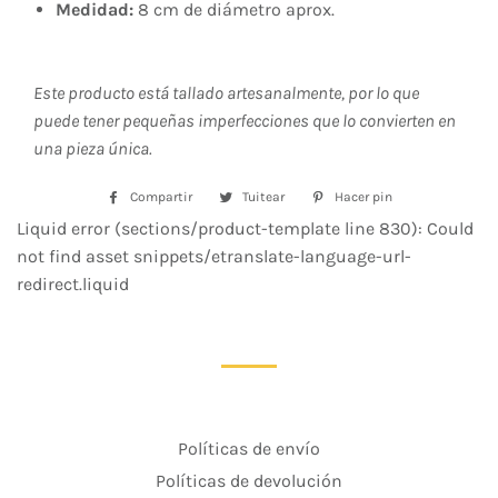
Medidad:
8 cm de diámetro aprox.
Este producto está tallado artesanalmente, por lo que
puede tener pequeñas imperfecciones que lo convierten en
una pieza única.
Compartir
Compartir
Tuitear
Tuitear
Hacer pin
Pinear
en
en
en
Liquid error (sections/product-template line 830): Could
Facebook
Twitter
Pinterest
not find asset snippets/etranslate-language-url-
redirect.liquid
Políticas de envío
Políticas de devolución