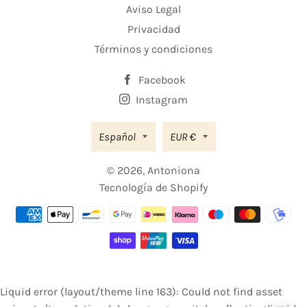
Aviso Legal
Privacidad
Términos y condiciones
Facebook
Instagram
Moneda
Español
EUR €
© 2026,
Antoniona
Tecnología de Shopify
Métodos
de
pago
Liquid error (layout/theme line 163): Could not find asset