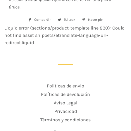
única.
Compartir
Compartir
Tuitear
Tuitear
Hacer pin
Pinear
en
en
en
Liquid error (sections/product-template line 830): Could
Facebook
Twitter
Pinterest
not find asset snippets/etranslate-language-url-
redirect.liquid
Políticas de envío
Políticas de devolución
Aviso Legal
Privacidad
Términos y condiciones