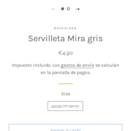
Antoniona
Servilleta Mira gris
Precio
Precio
€4,90
habitual
de
Impuesto incluido. Los
gastos de envío
se calculan
venta
en la pantalla de pagos.
Size
45x45 cm aprox.
Agregar al carrito