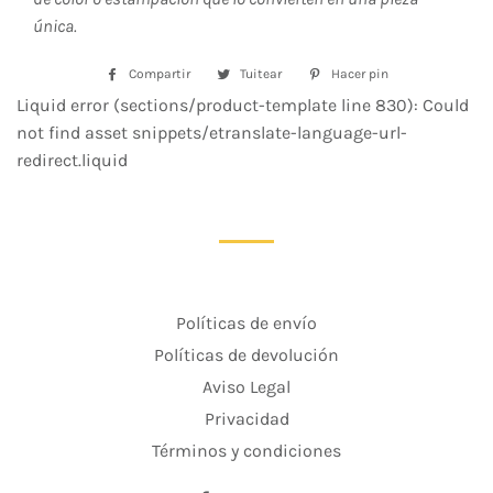
única.
Compartir
Compartir
Tuitear
Tuitear
Hacer pin
Pinear
en
en
en
Liquid error (sections/product-template line 830): Could
Facebook
Twitter
Pinterest
not find asset snippets/etranslate-language-url-
redirect.liquid
Políticas de envío
Políticas de devolución
Aviso Legal
Privacidad
Términos y condiciones