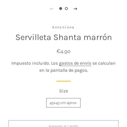
Antoniona
Servilleta Shanta marrón
Precio
Precio
€4,90
habitual
de
Impuesto incluido. Los
gastos de envío
se calculan
venta
en la pantalla de pagos.
Size
45x45 cm aprox.
Agregar al carrito