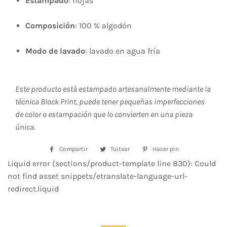
Estampado
: hojas
Composición
: 100 % algodón
Modo de lavado
: lavado en agua fría
Este producto está estampado artesanalmente mediante la
técnica Block Print, puede tener pequeñas imperfecciones
de color o estampación que lo convierten en una pieza
única.
Compartir
Compartir
Tuitear
Tuitear
Hacer pin
Pinear
en
en
en
Liquid error (sections/product-template line 830): Could
Facebook
Twitter
Pinterest
not find asset snippets/etranslate-language-url-
redirect.liquid