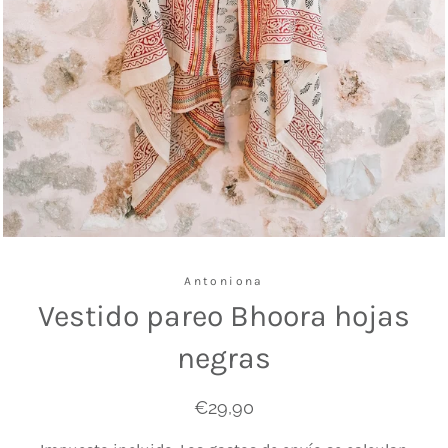
Antoniona
Vestido pareo Bhoora hojas
negras
Precio
Precio
€29,90
habitual
de