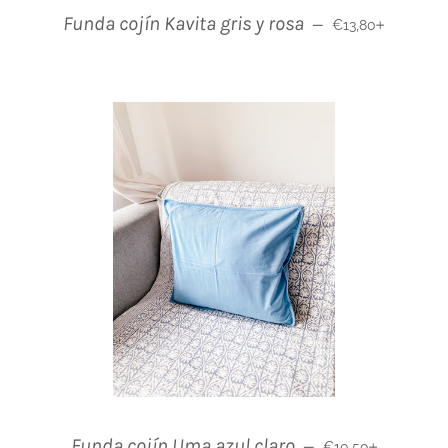
Normaler Preis
+
Funda cojín Kavita gris y rosa
—
€13,80
Normaler Preis
+
Funda cojín Uma azul claro
—
€10,50