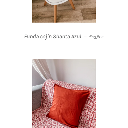
Normaler Preis
+
Funda cojín Shanta Azul
—
€13,80