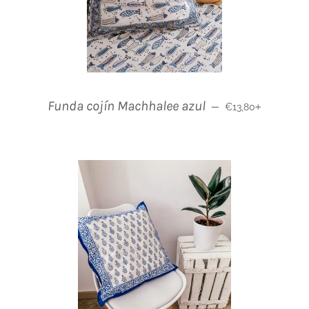
Normaler Preis
+
Funda cojín Machhalee azul
—
€13,80