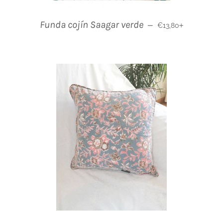
Normaler Preis
+
Funda cojín Saagar verde
—
€13,80